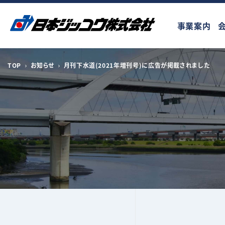
コ
ン
事業案内
テ
ン
ツ
へ
TOP
お知らせ
月刊下水道(2021年増刊号)に広告が掲載されました
ス
キ
ッ
プ