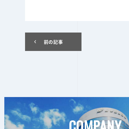
投
前の記事
稿
ナ
ビ
ゲ
ー
シ
ョ
ン
COMPANY