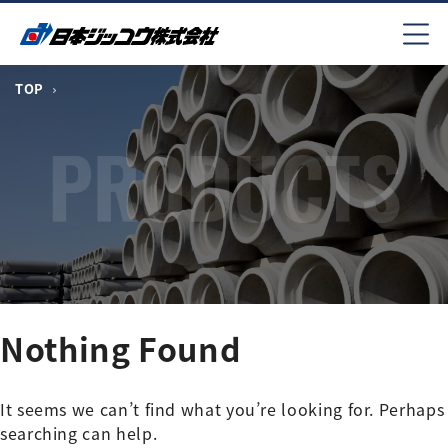
コ
ン
テ
ン
TOP
ツ
へ
ス
キ
ッ
プ
Nothing Found
It seems we can’t find what you’re looking for. Perhaps
searching can help.