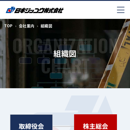
コ
ン
テ
ン
TOP
会社案内
組織図
ツ
へ
ス
組織図
キ
ッ
プ