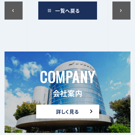
投
一覧へ戻る
稿
ナ
ビ
ゲ
ー
COMPANY
シ
ョ
会社案内
ン
詳しく見る