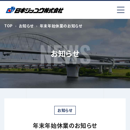
コ
ン
テ
ン
TOP
お知らせ
年末年始休業のお知らせ
ツ
へ
ス
お知らせ
キ
ッ
プ
お知らせ
年末年始休業のお知らせ