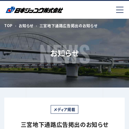
コ
ン
テ
ン
TOP
お知らせ
三宮地下通路広告掲出のお知らせ
ツ
へ
ス
お知らせ
キ
ッ
プ
メディア掲載
三宮地下通路広告掲出のお知らせ