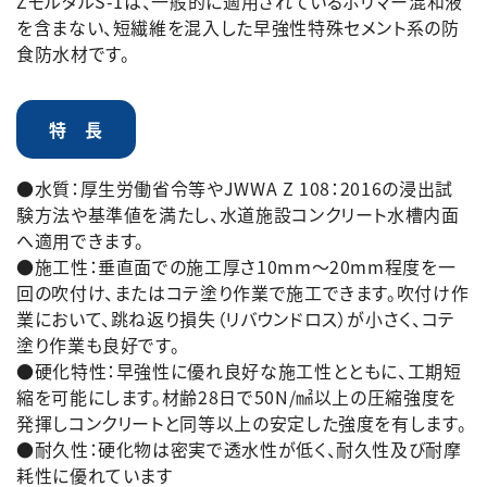
ZモルタルS-1は、一般的に適用されているポリマー混和液
を含まない、短繊維を混入した早強性特殊セメント系の防
食防水材です。
特 長
●水質：厚生労働省令等やJWWA Z 108：2016の浸出試
験方法や基準値を満たし、水道施設コンクリート水槽内面
へ適用できます。
●施工性：垂直面での施工厚さ10mm～20mm程度を一
回の吹付け、またはコテ塗り作業で施工できます。吹付け作
業において、跳ね返り損失（リバウンドロス）が小さく、コテ
塗り作業も良好です。
●硬化特性：早強性に優れ良好な施工性とともに、工期短
縮を可能にします。材齢28日で50N/㎟以上の圧縮強度を
発揮しコンクリートと同等以上の安定した強度を有します。
●耐久性：硬化物は密実で透水性が低く、耐久性及び耐摩
耗性に優れています