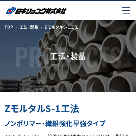
コ
ン
テ
ン
TOP
工法・製品
ZモルタルS-1工法
ツ
へ
ス
工法・製品
キ
ッ
プ
ZモルタルS-1工法
ノンポリマー・繊維強化早強タイプ